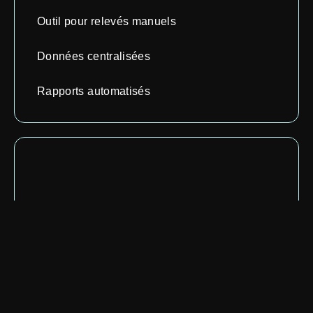
Outil pour relevés manuels
Données centralisées
Rapports automatisés
CAPTEURS
Sans fils et à batteries
Intégrés dans les conduits
Réseau maillé