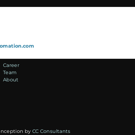
omation.com
Career
Team
About
onception by
CC Consultants