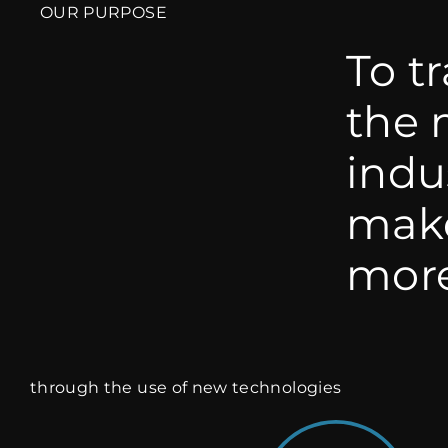
OUR PURPOSE
To t
the 
indu
make
mor
through the use of new technologies