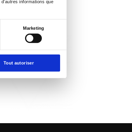
 d'autres informations que
ifferent work environment than the traditional 9
ks, if you are creative and have an
ere is a place for you on our team!
Marketing
Tout autoriser