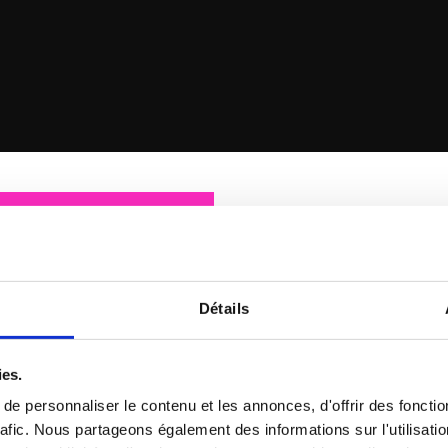
Détails
MUCH MORE THAN A JO
ies.
e personnaliser le contenu et les annonces, d'offrir des fonctio
At ONX, a young and grow
rafic. Nous partageons également des informations sur l'utilisati
outside the box