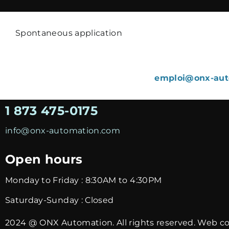
Spontaneous application
Would you like to join our “fire team”?
Send us your application now at
emploi@onx-aut
1 873 475-0175
info@onx-automation.com
Open hours
Monday to Friday : 8:30AM to 4:30PM
Saturday-Sunday : Closed
2024 @ ONX Automation. All rights reserved. Web c