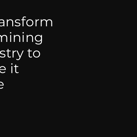
ransform
mining
stry to
 it
e