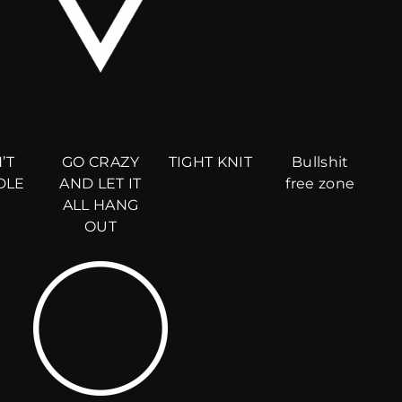
’T
GO CRAZY
TIGHT KNIT
Bullshit
DLE
AND LET IT
free zone
ALL HANG
OUT