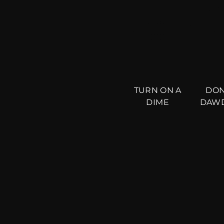
TURN ON A
DON
DIME
DAW