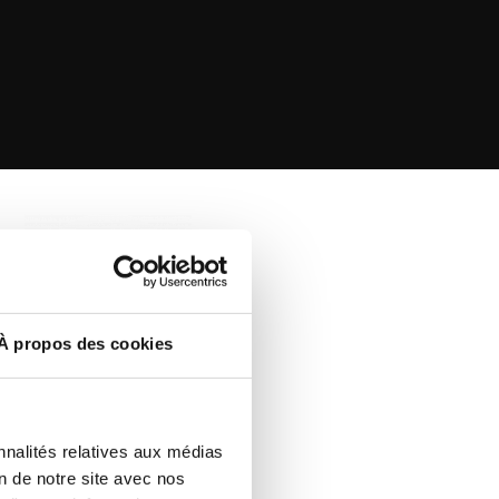
À propos des cookies
B
nnalités relatives aux médias
ing company, we like to innovate and think
on de notre site avec nos