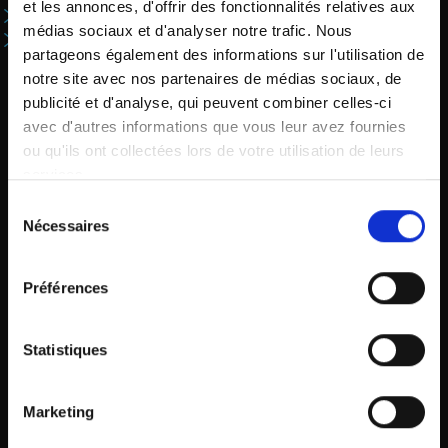
et les annonces, d'offrir des fonctionnalités relatives aux
Support in case of technical problems
médias sociaux et d'analyser notre trafic. Nous
Advice for optimizing your ventilation
partageons également des informations sur l'utilisation de
notre site avec nos partenaires de médias sociaux, de
publicité et d'analyse, qui peuvent combiner celles-ci
avec d'autres informations que vous leur avez fournies
ou qu'ils ont collectées lors de votre utilisation de leurs
services.
1 873 475-0175
Sélection
Nécessaires
du
consentement
Préférences
INFO@ONX-AUTOMATION.COM
Statistiques
1 873 475-0175
Marketing
info@onx-automation.com