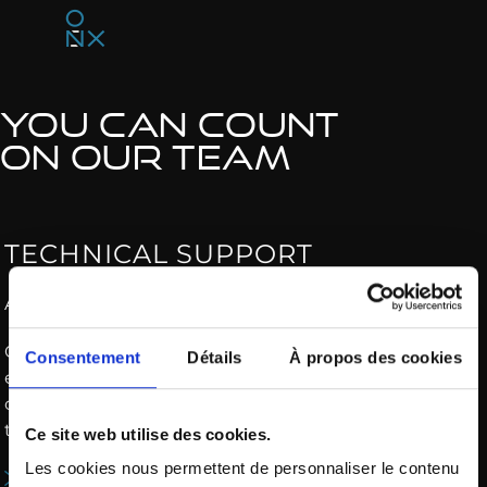
YOU CAN COUNT
ON OUR TEAM
TECHNICAL SUPPORT
A problem with your ventilation system?
Our priority is to make your operations more
Consentement
Détails
À propos des cookies
efficient and profitable while ensuring the
occupational health and safety of your workers Our
team can assist you on several levels
Ce site web utilise des cookies.
Les cookies nous permettent de personnaliser le contenu
Support for VORTEN deployment